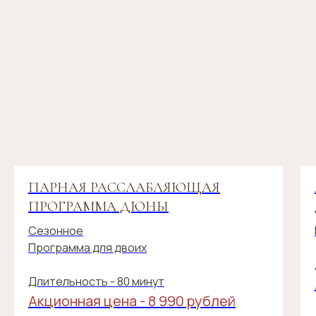
МЕНЮ
Главная
Центр массажа и
СПА
Подарочные сертификаты
Коррекция фигуры
Школа массажа
Мастер классы
Наши мастера
ИНФОРМАЦИЯ
Политика конфиденциальности
ПАРНАЯ РАССЛАБЛЯЮЩАЯ
Противопоказания
ПРОГРАММА ДЮНЫ
Оферта на оказание СПА-услуг «Тайм
Спа»
Сезонное
Программа для двоих
АДРЕС
Длительность - 80 минут
г. Калининград,
Акционная цена - 8 990 рублей
пр-т. Московский 14Б
Ежедневно с 9:00 до 22:00