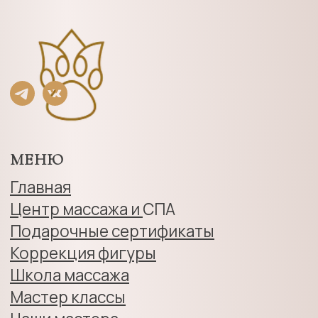
Политика конфиденциальности
Противопоказания
Оферта на оказание СПА-услуг «Тайм
Спа»
АДРЕС
г. Калининград,
пр-т. Московский 14Б
Ежедневно с 9:00 до 22:00
+7 (4012) 507-696
Также наши
салоны
Калининград
+7 (4012) 522-025
Адрес ул. Гагарина 13
Зеленоградск
+7 906 237 50 67
Улица Гагарина, 85а
© 2024-2026 Спакотики